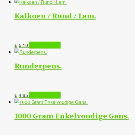
Kalkoen / Rund / Lam.
€
5.10
IN MANDJE ✔
Runderpens.
€
4.65
IN MANDJE ✔
1000 Gram Enkelvoudige Gans.