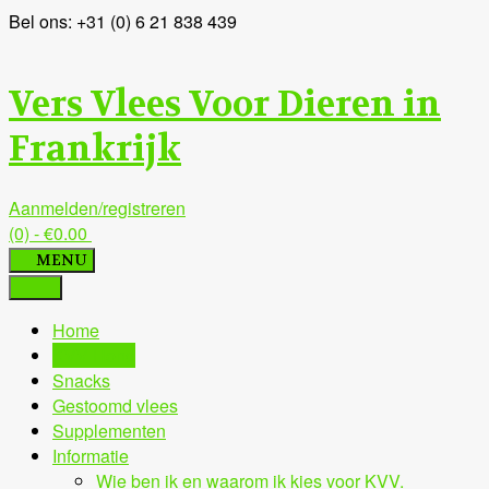
Ga
Bel ons: +31 (0) 6 21 838 439
naar
de
Vers Vlees Voor Dieren in
inhoud
Frankrijk
Aanmelden/registreren
(0)
- €0.00
MENU
Home
KVV Hond
Snacks
Gestoomd vlees
Supplementen
Informatie
Wie ben ik en waarom ik kies voor KVV.