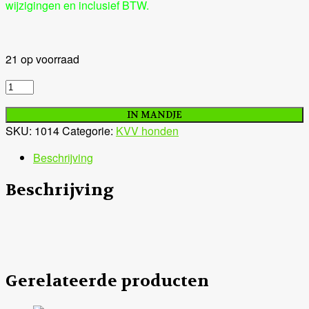
wijzigingen en inclusief BTW.
21 op voorraad
Kip
/
Runderpens.
IN MANDJE
SKU:
1014
Categorie:
KVV honden
aantal
Beschrijving
Beschrijving
Gerelateerde producten