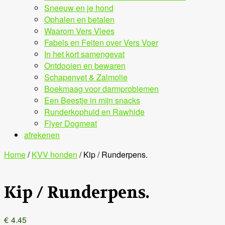
Sneeuw en je hond
Ophalen en betalen
Waarom Vers Vlees
Fabels en Feiten over Vers Voer
In het kort samengevat
Ontdooien en bewaren
Schapenvet & Zalmolie
Boekmaag voor darmproblemen
Een Beestje in mijn snacks
Runderkophuid en Rawhide
Flyer Dogmeat
afrekenen
Home
/
KVV honden
/ Kip / Runderpens.
Kip / Runderpens.
€
4.45